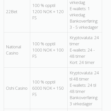
virkedag
100 % opptil
E-wallets: 1
22Bet
1200 NOK + 120
virkedag
FS
Bankoverføring:
3 - 5 virkedager
Kryptovaluta: 24
100 % opptil
timer
National
1000 NOK + 100
E-wallets: 24 -
Casino
FS
48 timer
Kort: 24 timer
Kryptovaluta: 24
til 48 timer
100 % opptil
E-wallets: 24 til
Oshi Casino
6000 NOK + 150
48 timer
FS
Bankoverføring:
3 virkedager