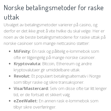
Norske betalingsmetoder for raske
uttak
Utvalget av betalingsmetoder varierer på casino, og
derfor er det ikke greit å vite hvilke du skal velge. Her er
noen av de beste betalingsmetodene for raske uttak på
norske casinoer som mange nettcasino støtter:
MiFinity:
En rask og pålitelig e-lommebok som
ofte er tilgjengelig på mange norske casinoer.
Kryptovaluta:
Bitcoin, Ethereum og andre
kryptovalutaer gir umiddelbare uttak.
Revolut:
Et populært betalingsalternativ i Norge
som tilbyr raske og sikre transaksjoner.
Visa/Mastercard:
Selv om disse ofte tar litt lenger
tid, er de fortsatt et sikkert valg.
eZeeWallet:
En annen rask e-lommebok som
tilbyr sikre overføringer.