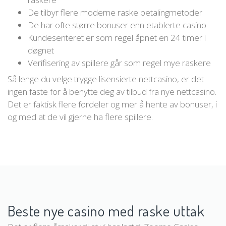
De tilbyr flere moderne raske betalingmetoder
De har ofte større bonuser enn etablerte casino
Kundesenteret er som regel åpnet en 24 timer i
døgnet
Verifisering av spillere går som regel mye raskere
Så lenge du velge trygge lisensierte nettcasino, er det
ingen faste for å benytte deg av tilbud fra nye nettcasino.
Det er faktisk flere fordeler og mer å hente av bonuser, i
og med at de vil gjerne ha flere spillere.
Beste nye casino med raske uttak