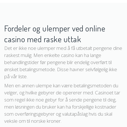
Fordeler og ulemper ved online
casino med raske uttak
Det er ikke noe ulemper med å få utbetalt pengene dine
raskest mulig. Men enkelte casino kan ha lange
behandlingstider før pengene blir endelig overført til
ønsket betalingsmetode. Disse havner selvfølgelig ikke
på vår liste.
Men en annen ulempe kan være betalingsmetoden du
velger, og hvilke gebyrer de opererer med. Casinoet tar
som regel ikke noe gebyr for å sende pengene til deg,
men løsningen du bruker kan ha forskjellige kostnader
som overføringsgebyrer og valutapåslag hvis du skal
veksle om til norske kroner.