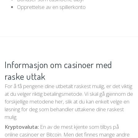
Opprettelse av en spillerkonto
Informasjon om casinoer med
raske uttak
For å få pengene dine utbetalt raskest mulig, er det viktig
at du velger riktig betalingsmetode. Vi skal gå gjennom de
forskjellige metodene her, slik at du kan enkelt velge en
løsning for deg som behandler uttakene dine raskest
mulig.
Kryptovaluta:
En av de mest kjente som tilbys på
online casinoer er Bitcoin. Men det finnes mange andre