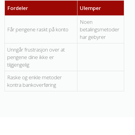
Fordeler
Ulemper
Noen
Får pengene raskt på konto
betalingsmetoder
har gebyrer
Unngår frustrasjon over at
pengene dine ikke er
tilgjengelig
Raske og enkle metoder
kontra bankoverføring