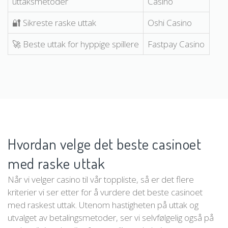
uttaksmetoder
Casino
🔐 Sikreste raske uttak
Oshi Casino
🚀 Beste uttak for hyppige spillere
Fastpay Casino
Hvordan velge det beste casinoet
med raske uttak
Når vi velger casino til vår toppliste, så er det flere
kriterier vi ser etter for å vurdere det beste casinoet
med raskest uttak. Utenom hastigheten på uttak og
utvalget av betalingsmetoder, ser vi selvfølgelig også på