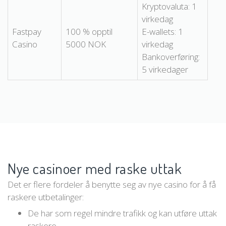
Kryptovaluta: 1
virkedag
Fastpay
100 % opptil
E-wallets: 1
Casino
5000 NOK
virkedag
Bankoverføring:
5 virkedager
Nye casinoer med raske uttak
Det er flere fordeler å benytte seg av nye casino for å få
raskere utbetalinger:
De har som regel mindre trafikk og kan utføre uttak
raskere