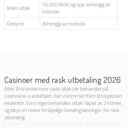
50.000 NOK og opp avhengig av
Maks uttak
metode
Gebyrer
Avhengig av metode
Casinoer med rask utbetaling 2026
Etter å ha testet hvor raskt uttak blir behandlet på
casinoene vi anbefaler, har vi kommet frem til topplisten
nedenfor. Som regel behandles uttak i løpet av 24 timer,
og tilbyr en rekke forskjellige betalingsløsninger for rask
utbetaling.