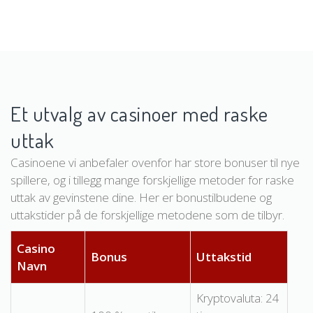
Et utvalg av casinoer med raske
uttak
Casinoene vi anbefaler ovenfor har store bonuser til nye
spillere, og i tillegg mange forskjellige metoder for raske
uttak av gevinstene dine. Her er bonustilbudene og
uttakstider på de forskjellige metodene som de tilbyr.
Casino
Bonus
Uttakstid
Navn
Kryptovaluta: 24