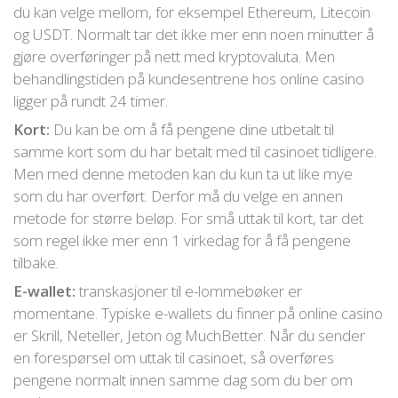
du kan velge mellom, for eksempel Ethereum, Litecoin
og USDT. Normalt tar det ikke mer enn noen minutter å
gjøre overføringer på nett med kryptovaluta. Men
behandlingstiden på kundesentrene hos online casino
ligger på rundt 24 timer.
Kort:
Du kan be om å få pengene dine utbetalt til
samme kort som du har betalt med til casinoet tidligere.
Men med denne metoden kan du kun ta ut like mye
som du har overført. Derfor må du velge en annen
metode for større beløp. For små uttak til kort, tar det
som regel ikke mer enn 1 virkedag for å få pengene
tilbake.
E-wallet:
transkasjoner til e-lommebøker er
momentane. Typiske e-wallets du finner på online casino
er Skrill, Neteller, Jeton og MuchBetter. Når du sender
en forespørsel om uttak til casinoet, så overføres
pengene normalt innen samme dag som du ber om