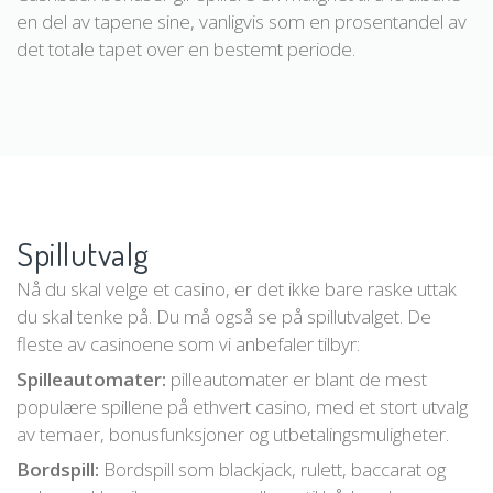
en del av tapene sine, vanligvis som en prosentandel av
det totale tapet over en bestemt periode.
Spillutvalg
Nå du skal velge et casino, er det ikke bare raske uttak
du skal tenke på. Du må også se på spillutvalget. De
fleste av casinoene som vi anbefaler tilbyr:
Spilleautomater:
pilleautomater er blant de mest
populære spillene på ethvert casino, med et stort utvalg
av temaer, bonusfunksjoner og utbetalingsmuligheter.
Bordspill:
Bordspill som blackjack, rulett, baccarat og